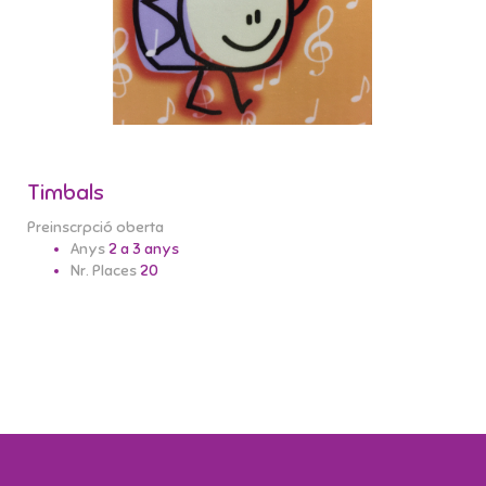
Timbals
Preinscrpció oberta
Anys
2 a 3 anys
Nr. Places
20