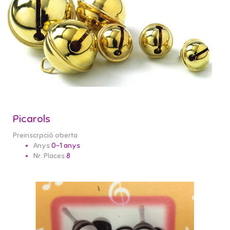
Picarols
Preinscrpció oberta
Anys
0-1 anys
Nr. Places
8