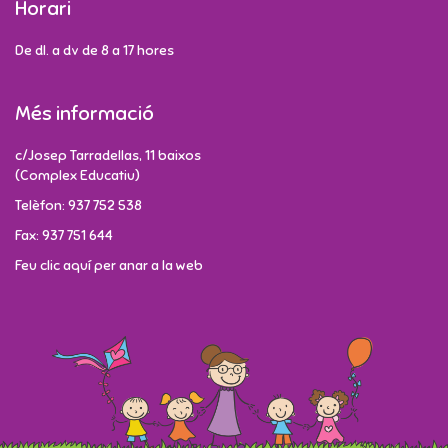
Horari
De dl. a dv de 8 a 17 hores
Més informació
c/Josep Tarradellas, 11 baixos
(Complex Educatiu)
Telèfon: 937 752 538
Fax: 937 751 644
Feu clic aquí per anar a la web