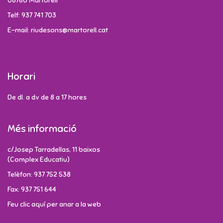
08760 Martorell
Telf: 937 741 703
E-mail: riudesons@martorell.cat
Horari
De dl. a dv de 8 a 17 hores
Més informació
c/Josep Tarradellas, 11 baixos
(Complex Educatiu)
Telèfon: 937 752 538
Fax: 937 751 644
Feu clic aquí per anar a la web