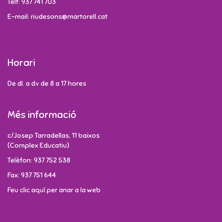
Telf: 937 741 703
E-mail: riudesons@martorell.cat
Horari
De dl. a dv de 8 a 17 hores
Més informació
c/Josep Tarradellas, 11 baixos
(Complex Educatiu)
Telèfon: 937 752 538
Fax: 937 751 644
Feu clic aquí per anar a la web