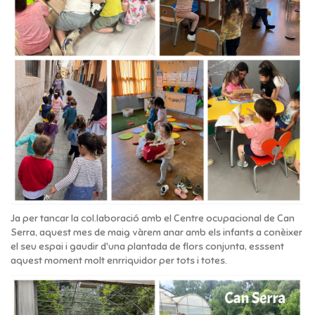
Ja per tancar la col.laboració amb el Centre ocupacional de Can
Serra, aquest mes de maig vàrem anar amb els infants a conèixer
el seu espai i gaudir d'una plantada de flors conjunta, esssent
aquest moment molt enrriquidor per tots i totes.