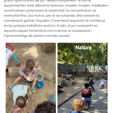
grans oportunitats de joc i desenvolupament. Al sorral,
experimenten amb diferents textures, omplen, buiden, traslladen i
construeixen, potenciant la creativitat, la concentració i la
motricitat fina. Les motos, per la seva banda, afavoreixen la
coordinació global, l'equilibri, l'orientació espacial i la confiança
en les pròpies habilitats motrius. A més, el joc compartit en
aquests espais fomenta la convivència, la cooperació i
l'aprenentatge de petites normes socials.