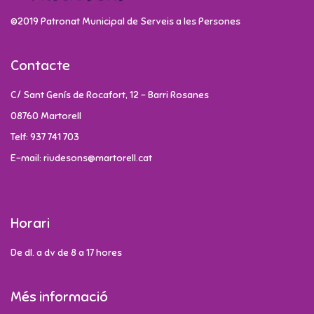
©2019 Patronat Municipal de Serveis a les Persones
Contacte
C/ Sant Genís de Rocafort, 12 - Barri Rosanes
08760 Martorell
Telf: 937 741 703
E-mail: riudesons@martorell.cat
Horari
De dl. a dv de 8 a 17 hores
Més informació