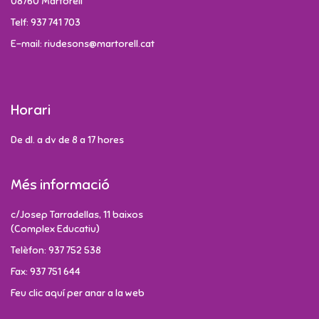
08760 Martorell
Telf: 937 741 703
E-mail: riudesons@martorell.cat
Horari
De dl. a dv de 8 a 17 hores
Més informació
c/Josep Tarradellas, 11 baixos
(Complex Educatiu)
Telèfon: 937 752 538
Fax: 937 751 644
Feu clic aquí per anar a la web