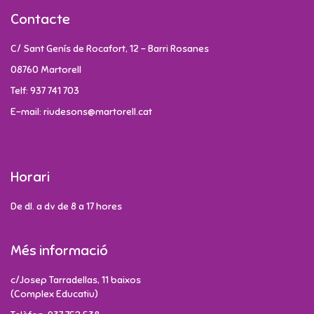
Contacte
C/ Sant Genís de Rocafort, 12 - Barri Rosanes
08760 Martorell
Telf: 937 741 703
E-mail: riudesons@martorell.cat
Horari
De dl. a dv de 8 a 17 hores
Més informació
c/Josep Tarradellas, 11 baixos
(Complex Educatiu)