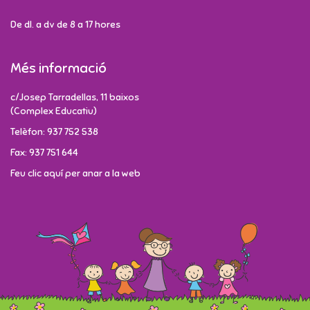
De dl. a dv de 8 a 17 hores
Més informació
c/Josep Tarradellas, 11 baixos
(Complex Educatiu)
Telèfon: 937 752 538
Fax: 937 751 644
Feu clic aquí per anar a la web